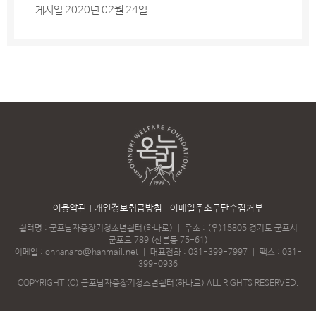
게시일 2020년 02월 24일
이용약관
개인정보취급방침
이메일주소무단수집거부
쉼터명 : 군포남자중장기청소년쉼터(하나로)
｜
주소 : (우)15805 경기도 군포시
군포로 789 (산본동 75-61)
이메일 :
onhanaro@hanmail.net
｜
대표전화 :
031-399-7997
｜
팩스 : 031-
399-0936
COPYRIGHT (C) 군포남자중장기청소년쉼터(하나로) ALL RIGHTS RESERVED.