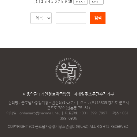
[ 1 ]
2
3
4
5
6
7
8
9
10
검색
이용약관
개인정보취급방침
이메일주소무단수집거부
쉼터명 : 군포남자중장기청소년쉼터(하나로)
｜
주소 : (우)15805 경기도 군포시
군포로 789 (산본동 75-61)
이메일 :
onhanaro@hanmail.net
｜
대표전화 :
031-399-7997
｜
팩스 : 031-
399-0936
COPYRIGHT (C) 군포남자중장기청소년쉼터(하나로) ALL RIGHTS RESERVED.